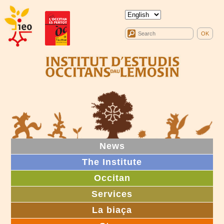
News
The Institute
Occitan
Services
La biaça