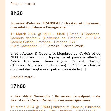
Find out more »
8h30
Journée d’études TRANSPAT : Occitan et Limousin,
une relation intime à l’imaginaire
15 March 2024 @ 8h30
-
16h30
| Amphi 3 Constans,
Campus Vanteaux (Université de Limoges), 39E Rue
Camille Guérin, Limòtges – Limoges (87)
Event Categories:
IEO Lemosin
,
Occitan World
8h30 : Accueil & Ouverture. Membres du CeReS et de
l'IEO Limousin 9h00 : Toponymie et paysage affectif :
l'unité limousine. Jean-François Vignaud (Institut
d'Études Occitanes du Limousin) 9h45 : Le charme
ondulant des isoglosses : petite poésie de la […]
Find out more »
17h00
« Jean-Marc Siméonin : Un auseu lemotjaud » de
Jean-Louis Cros : Projection en avant-première
15 March 2024 @ 17h00
| Auditorium Clancier, Biblioteca
francofòna multimedia – Bfm, Limòtges – Limoges (87)