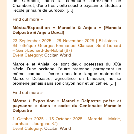
de Germont, dans la commune corrézienne de
Chamberet, d’une très vieille souche paysanne. Études à
l’école primaire de Surdoux, […]
Find out more »
Mòstra/Exposition « Marcelle & Anjela » (Marcela
Delpastre & Anjela Duval)
23 September 2025
-
29 November 2025
| Biblioteca –
Bibliothèque Georges-Emmanuel Clancier, Sent Liunard
– Saint-Léonard-de-Noblat (87)
Event Category:
Occitan World
Marcelle et Anjela, ce sont deux poétesses du XXe
siècle, l’une occitane, l’autre bretonne, partageant un
même combat : écrire dans leur langue maternelle.
Marcelle Delpastre, agricultrice en Limousin, ne se
promène jamais sans son crayon noir et un cahier. […]
Find out more »
Mòstra / Exposition « Marcelle Delpastre poète et
paysanne » dans le cadre du Centenaire Marcelle
Delpastre
1 October 2025
-
15 October 2025
| Merariá – Mairie,
Jornhac – Jourgnac 87)
Event Category:
Occitan World