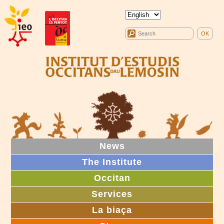
News
The Institute
Occitan
Services
La biaça