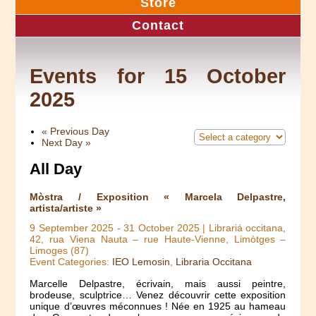
Store
Contact
Events for 15 October
2025
«
Previous Day
Next Day
»
All Day
Mòstra / Exposition « Marcela Delpastre,
artista/artiste »
9 September 2025
-
31 October 2025
| Librariá occitana,
42, rua Viena Nauta – rue Haute-Vienne, Limòtges –
Limoges (87)
Event Categories:
IEO Lemosin
,
Libraria Occitana
Marcelle Delpastre, écrivain, mais aussi peintre,
brodeuse, sculptrice… Venez découvrir cette exposition
unique d’œuvres méconnues ! Née en 1925 au hameau