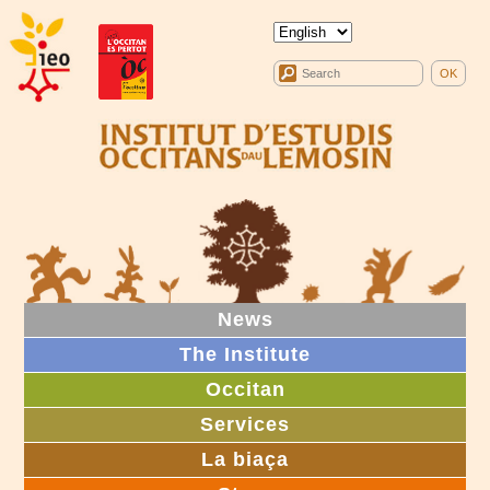
News
The Institute
Occitan
Services
La biaça