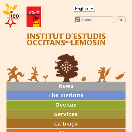
News
The Institute
Occitan
Services
La biaça