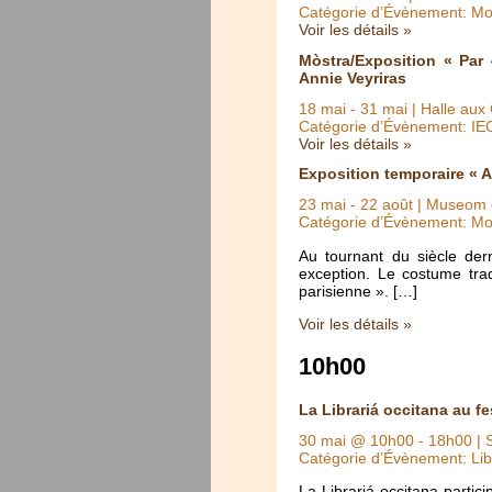
Catégorie d’Évènement: Mo
Voir les détails »
Mòstra/Exposition « Par
Annie Veyriras
18 mai
-
31 mai
| Halle aux 
Catégorie d’Évènement: IE
Voir les détails »
Exposition temporaire « A
23 mai
-
22 août
| Museom d
Catégorie d’Évènement: Mo
Au tournant du siècle der
exception. Le costume trad
parisienne ». […]
Voir les détails »
10h00
La Librariá occitana au fe
30 mai @ 10h00
-
18h00
| 
Catégorie d’Évènement: Lib
La Librariá occitana partici