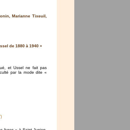
nin, Marianne Tixeuil,
ssel de 1880 à 1940 »
ué, et Ussel ne fait pas
cculté par la mode dite «
7)
s livres » à Saint-Junien.