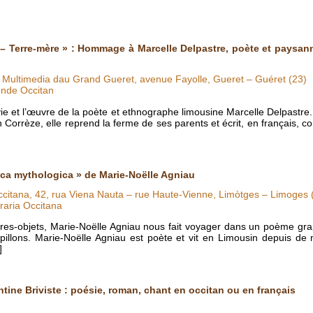
– Terre-mère » : Hommage à Marcelle Delpastre, poète et paysann
a Multimedia dau Grand Gueret, avenue Fayolle, Gueret – Guéret (23)
nde Occitan
 vie et l’œuvre de la poète et ethnographe limousine Marcelle Delpast
rrèze, elle reprend la ferme de ses parents et écrit, en français, c
ica mythologica » de Marie-Noëlle Agniau
occitana, 42, rua Viena Nauta – rue Haute-Vienne, Limòtges – Limoges 
raria Occitana
vres-objets, Marie-Noëlle Agniau nous fait voyager dans un poème grap
papillons. Marie-Noëlle Agniau est poète et vit en Limousin depuis d
]
ntine Briviste : poésie, roman, chant en occitan ou en français