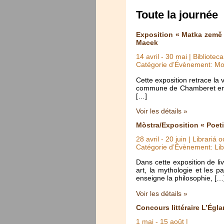
Toute la journée
Exposition « Matka země 
Macek
14 avril
-
30 mai
| Bibliotec
Catégorie d’Évènement: Mo
Cette exposition retrace la
commune de Chamberet en Co
[…]
Voir les détails »
Mòstra/Exposition « Poet
28 avril
-
20 juin
| Librariá 
Catégorie d’Évènement: Lib
Dans cette exposition de li
art, la mythologie et les 
enseigne la philosophie, […
Voir les détails »
Concours littéraire L’Égla
1 mai
-
15 août
|