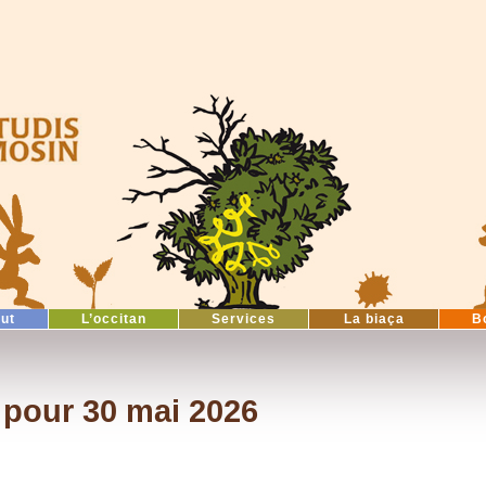
tut
L’occitan
Services
La biaça
B
pour 30 mai 2026