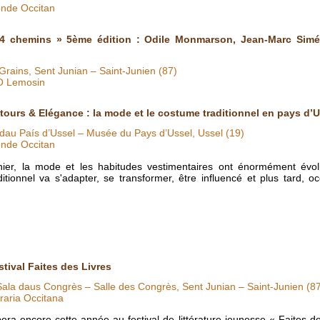
nde Occitan
 4 chemins » 5ème édition : Odile Monmarson, Jean-Marc Siméo
Grains, Sent Junian – Saint-Junien (87)
O Lemosin
tours & Elégance : la mode et le costume traditionnel en pays d’U
au País d’Ussel – Musée du Pays d’Ussel, Ussel (19)
nde Occitan
nier, la mode et les habitudes vestimentaires ont énormément évol
itionnel va s'adapter, se transformer, être influencé et plus tard, o
stival Faites des Livres
Sala daus Congrès – Salle des Congrès, Sent Junian – Saint-Junien (8
raria Occitana
pera encore cette année au festival de littérature jeunesse « Faites de