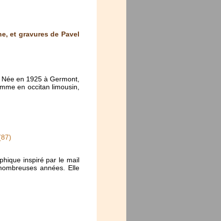
e, et gravures de Pavel
re. Née en 1925 à Germont,
omme en occitan limousin,
(87)
hique inspiré par le mail
e nombreuses années. Elle