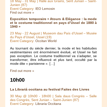
18 May
-
31 May
| Halle aux Grains, Sent Junian – Saint-
Junien (87)
Event Category:
IEO Lemosin
Find out more »
Exposition temporaire « Atours & Elégance : la mode
et le costume traditionnel en pays d’Ussel de 1880 à
1940 »
23 May
-
22 August
| Museom dau País d’Ussel – Musée
du Pays d’Ussel, Ussel (19)
Event Category:
Occitan World
Au tournant du siècle dernier, la mode et les habitudes
vestimentaires ont énormément évolué, et Ussel ne fait
pas exception. Le costume traditionnel va s'adapter, se
transformer, être influencé et plus tard, occulté par la
mode dite « parisienne ». […]
Find out more »
10h00
La Librariá occitana au festival Faites des Livres
30 May @ 10h00
-
18h00
| Sala daus Congrès – Salle
des Congrès, Sent Junian – Saint-Junien (87)
Event Category:
Libraria Occitana