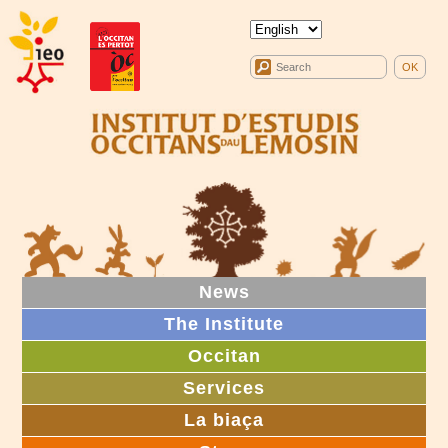
News
The Institute
Occitan
Services
La biaça