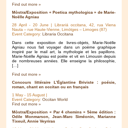
Find out more »
Mòstra/Exposition « Poetica mythologica » de Marie-
Noëlle Agniau
28 April
-
20 June
| Librariá occitana, 42, rua Viena
Nauta – rue Haute-Vienne, Limòtges – Limoges (87)
Event Category:
Libraria Occitana
Dans cette exposition de livres-objets, Marie-Noëlle
Agniau nous fait voyager dans un poème graphique
inspiré par le mail art, la mythologie et les papillons.
Marie-Noëlle Agniau est poète et vit en Limousin depuis
de nombreuses années. Elle enseigne la philosophie,
[…]
Find out more »
Concours littéraire L’Églantine Briviste : poésie,
roman, chant en occitan ou en français
1 May
-
15 August
|
Event Category:
Occitan World
Find out more »
Mòstra/Exposition « Par 4 chemins » 5ème édition :
Odile Monmarson, Jean-Marc Siméonin, Marianne
Tixeuil, Annie Veyriras