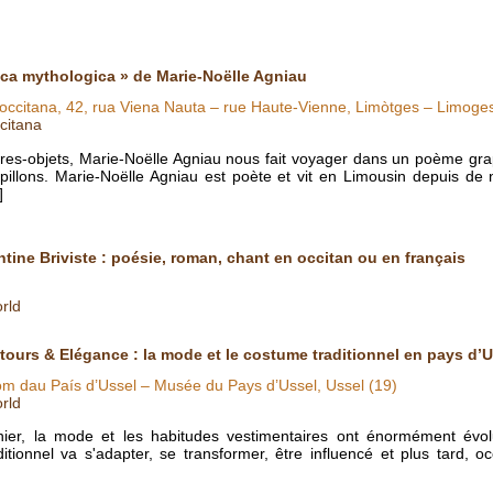
ica mythologica » de Marie-Noëlle Agniau
 occitana, 42, rua Viena Nauta – rue Haute-Vienne, Limòtges – Limoge
citana
vres-objets, Marie-Noëlle Agniau nous fait voyager dans un poème grap
papillons. Marie-Noëlle Agniau est poète et vit en Limousin depuis d
]
ntine Briviste : poésie, roman, chant en occitan ou en français
rld
tours & Elégance : la mode et le costume traditionnel en pays d’U
m dau País d’Ussel – Musée du Pays d’Ussel, Ussel (19)
rld
nier, la mode et les habitudes vestimentaires ont énormément évol
itionnel va s'adapter, se transformer, être influencé et plus tard, o