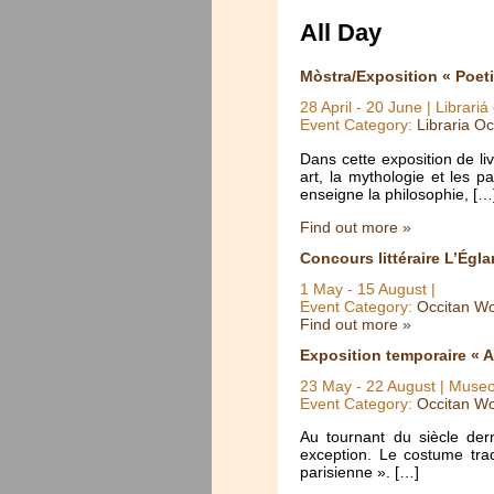
All Day
Mòstra/Exposition « Poet
28 April
-
20 June
| Librariá
Event Category:
Libraria Oc
Dans cette exposition de li
art, la mythologie et les 
enseigne la philosophie, […
Find out more »
Concours littéraire L’Égla
1 May
-
15 August
|
Event Category:
Occitan Wo
Find out more »
Exposition temporaire « A
23 May
-
22 August
| Museo
Event Category:
Occitan Wo
Au tournant du siècle der
exception. Le costume trad
parisienne ». […]