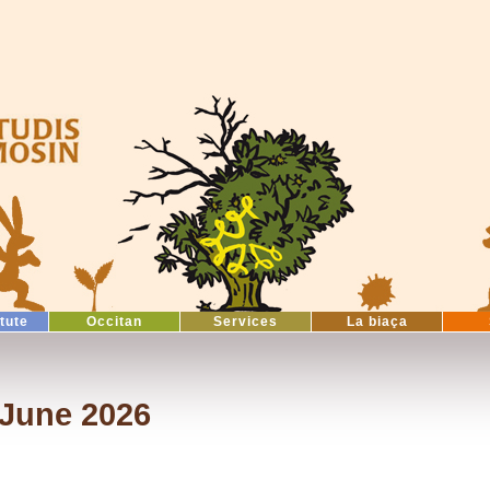
itute
Occitan
Services
La biaça
 June 2026