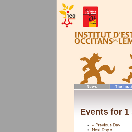
News
The Inst
Events for 1
«
Previous Day
Next Day
»