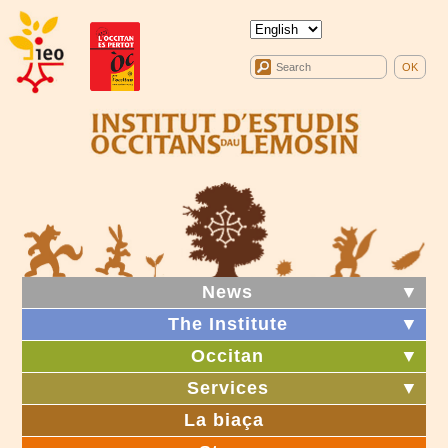
News
▼
The Institute
▼
Occitan
▼
Services
▼
La biaça