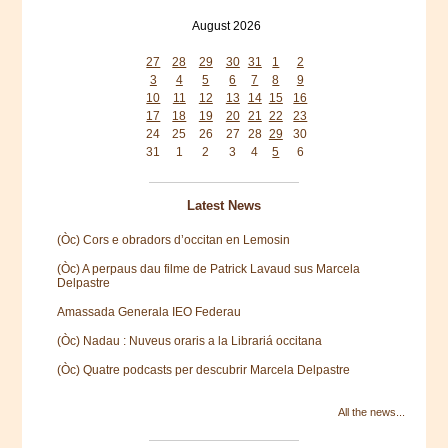
August 2026
Mon
Tue
Wed
Thu
Fri
Sat
Sun
27
28
29
30
31
1
2
3
4
5
6
7
8
9
10
11
12
13
14
15
16
17
18
19
20
21
22
23
24
25
26
27
28
29
30
31
1
2
3
4
5
6
Latest News
(Òc) Cors e obradors d’occitan en Lemosin
(Òc) A perpaus dau filme de Patrick Lavaud sus Marcela
Delpastre
Amassada Generala IEO Federau
(Òc) Nadau : Nuveus oraris a la Librariá occitana
(Òc) Quatre podcasts per descubrir Marcela Delpastre
All the news...