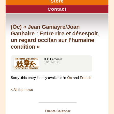
Store
Contact
(Òc) « Jean Ganiayre/Joan
Ganhaire : Entre rire et désespoir,
un regard occitan sur l’humaine
condition »
IEO Lemosin
19/03/2021
Sorry, this entry is only available in
Òc
and
French
.
< All the news
Events Calendar