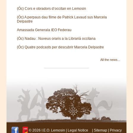
(Òc) Cors e obradors d’occitan en Lemosin
(Òc) A perpaus dau filme de Patrick Lavaud sus Marcela
Delpastre
Amassada Generala IEO Federau
(Òc) Nadau : Nuveus oraris a la Librariá occitana
(Òc) Quatre podcasts per descubrir Marcela Delpastre
All the news...
© 2026 I.E.O. Lemosin |
Legal Notice
|
Sitemap
|
Privacy