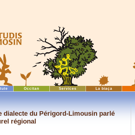
itute
Occitan
Services
La biaça
e dialecte du Périgord-Limousin parlé
rel régional