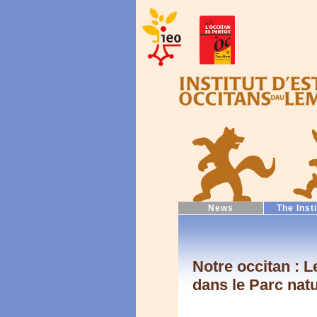
News
The Inst
Notre occitan : L
dans le Parc natu