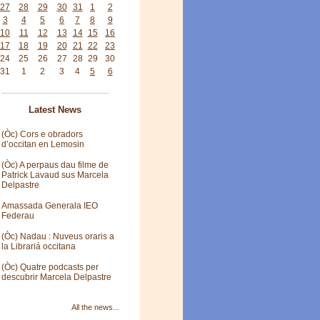
27
28
29
30
31
1
2
3
4
5
6
7
8
9
10
11
12
13
14
15
16
17
18
19
20
21
22
23
24
25
26
27
28
29
30
31
1
2
3
4
5
6
Latest News
(Òc) Cors e obradors
d’occitan en Lemosin
(Òc) A perpaus dau filme de
Patrick Lavaud sus Marcela
Delpastre
Amassada Generala IEO
Federau
(Òc) Nadau : Nuveus oraris a
la Librariá occitana
(Òc) Quatre podcasts per
descubrir Marcela Delpastre
All the news...