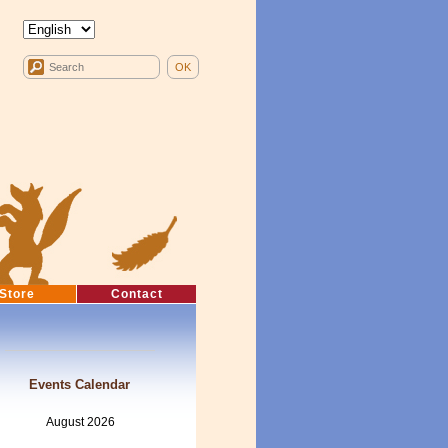
Store
Contact
Events Calendar
August 2026
Mon
Tue
Wed
Thu
Fri
Sat
Sun