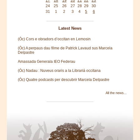
17
18
19
20
21
22
23
24
25
26
27
28
29
30
31
1
2
3
4
5
6
Latest News
(Òc) Cors e obradors d’occitan en Lemosin
(Òc) A perpaus dau filme de Patrick Lavaud sus Marcela
Delpastre
Amassada Generala IEO Federau
(Òc) Nadau : Nuveus oraris a la Librariá occitana
(Òc) Quatre podcasts per descubrir Marcela Delpastre
All the news...