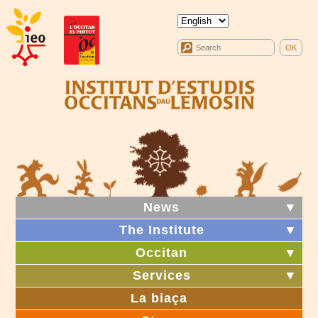
News
▼
The Institute
▼
Occitan
▼
Services
▼
La biaça