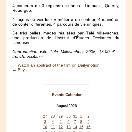
4 conteurs de 3 régions occitanes : Limousin, Quercy,
Rouergue.
4 façons de voir leur « métier » de conteur, 4 manières
de conter différentes, 4 parcours de vie uniques.
De très belles images réalisées par Télé Millevaches,
une production de l’Institut d’Études Occitanes du
Limousin.
Coproduction with Télé Millevaches, 2005, 15,00 € –
french, occitan –
→ Watch an abstract of the film on Dailymotion
→ Buy
Events Calendar
August 2026
Mon
Tue
Wed
Thu
Fri
Sat
Sun
27
28
29
30
31
1
2
3
4
5
6
7
8
9
10
11
12
13
14
15
16