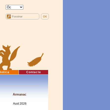
Botica
Contacte
Armanac
Aust 2026
Mon
Tue
Wed
Thu
Fri
Sat
Sun