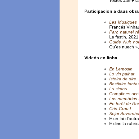
Textes Jan-Fr
Participacion a daus obra
Les Musiques d
Francés Vinhau
Parc naturel ré
Le festin, 202
Guide Nuit noi
Qu’es nuech »,
Videòs en linha
En Lemosin
Lo vin palhat
Istoira de dir
Bestiaire fant
Lu simou
Comptines occ
Las memòrias s
En forêt de Ro
Crin-Crau !
Sejar Auvernha
E un fai d’autr
E dins la rubri