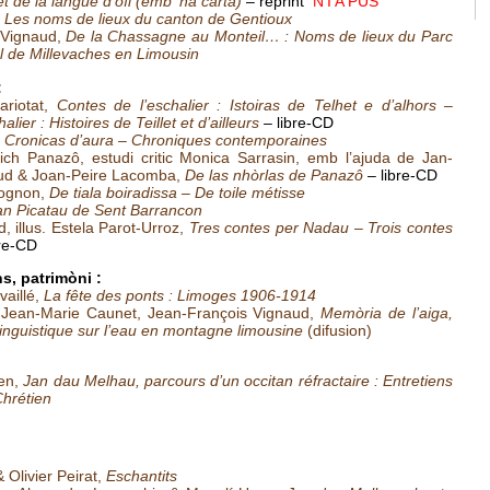
et de la langue d’oïl (emb ’na carta)
– reprint
N’I A PUS
Les noms de lieux du canton de Gentioux
 Vignaud,
De la Chassagne au Monteil… : Noms de lieux du Parc
al de Millevaches en Limousin
:
ariotat,
Contes de l’eschalier : Istoiras de Telhet e d’alhors
–
lier : Histoires de Teillet et d’ailleurs
–
libre-CD
,
Cronicas d’aura
– Chroniques contemporaines
ch Panazô, estudi critic Monica Sarrasin, emb l’ajuda de Jan-
ud & Joan-Peire Lacomba,
De las nhòrlas de Panazô
– libre-CD
ognon,
De tiala boiradissa – De toile métisse
an Picatau de Sent Barrancon
, illus. Estela Parot-Urroz,
Tres contes per Nadau
– Trois contes
bre-CD
ns, patrimòni :
aillé,
La fête des ponts : Limoges 1906-1914
 Jean-Marie Caunet, Jean-François Vignaud,
Memòria de l’aiga,
inguistique sur l’eau en montagne limousine
(difusion)
ien,
Jan dau Melhau, parcours d’un occitan réfractaire : Entretiens
Chrétien
Olivier Peirat,
Eschantits