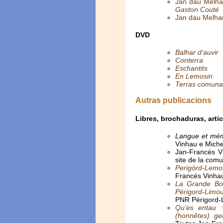
Jan dau Melha
Gaston Couté
Jan dau Melha
DVD
Balhar d’auvir
Conterra
Eschantits
En Lemosin
Terras comunas
Autras publicacions
Libres, brochaduras, artic
Langue et mém
Vinhau e Miche
Jan-Francés V
site de la com
Perigòrd-Lemos
Francés Vinha
La Grande Bou
Périgord-Limou
PNR Périgord-L
Qu’es entau 
(honnêtes) ge