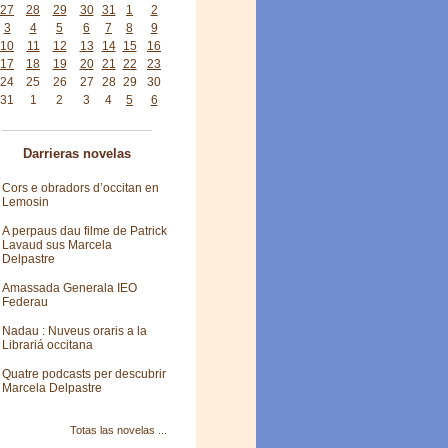
27
28
29
30
31
1
2
3
4
5
6
7
8
9
10
11
12
13
14
15
16
17
18
19
20
21
22
23
24
25
26
27
28
29
30
31
1
2
3
4
5
6
Darrieras novelas
Cors e obradors d’occitan en
Lemosin
A perpaus dau filme de Patrick
Lavaud sus Marcela
Delpastre
Amassada Generala IEO
Federau
Nadau : Nuveus oraris a la
Librariá occitana
Quatre podcasts per descubrir
Marcela Delpastre
Totas las novelas ...