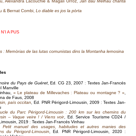
u, Alexandra Lacouchie & Magalí Urroz,
Jan dau Melhau chanta
u & Bernat Combi,
Lo diable es jos la pòrta
N’I A PUS
 : Memòrias de las lutas comunistas dins la Montanha lemosina
les
oire du Pays de Guéret
, Ed. CG 23, 2007 : Textes Jan-Francés
l Manville
inhau,
« Le plateau de Millevaches : Plateau ou montagne ? »
,
una de Faus, 2008
in, país occitan
, Ed. PNR Périgord-Limousin, 2009 : Textes Jan-
u
cle du Parc Périgord-Limousin : 200 km sur les chemins du
sin – Vaque veire ! / Viens voir
, Ed. Service Tourisme CD24 /
imousin, 2019 : Textes Jan-Francés Vinhau
: Petit manuel des usages, habitudes et autres manies des
ns du Périgord-Limousin
, Ed. PNR Périgord-Limousin, 2020 :