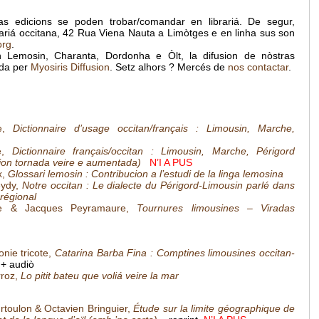
s edicions se poden trobar/comandar en librariá. De segur,
brariá occitana, 42 Rua Viena Nauta a Limòtges e en linha sus son
org
.
Lemosin, Charanta, Dordonha e Òlt, la difusion de nòstras
ada per
Myosiris Diffusion
. Setz alhors ? Mercés de
nos contactar
.
,
Dictionnaire d’usage occitan/français : Limousin, Marche,
,
Dictionnaire français/occitan : Limousin, Marche, Périgord
ion tornada veire e aumentada)
N’I A PUS
x,
Glossari lemosin : Contribucion a l’estudi de la linga lemosina
eydy,
Notre occitan : Le dialecte du Périgord-Limousin parlé dans
 régional
de & Jacques Peyramaure,
Tournures limousines – Viradas
nie tricote,
Catarina Barba Fina : Comptines limousines occitan-
 + audiò
roz,
Lo pitit bateu que voliá veire la mar
rtoulon & Octavien Bringuier,
Étude sur la limite géographique de