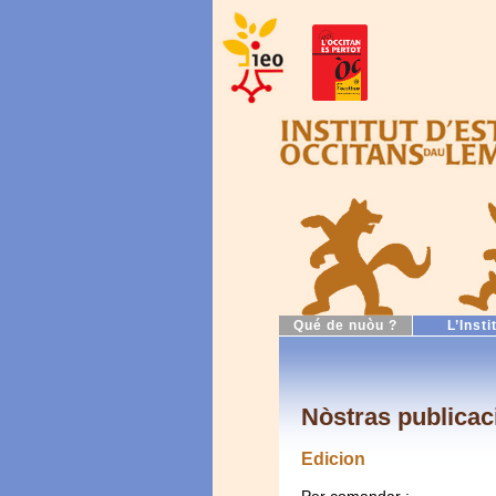
Qué de nuòu ?
L’Insti
Nòstras publicac
Edicion
Per comandar :