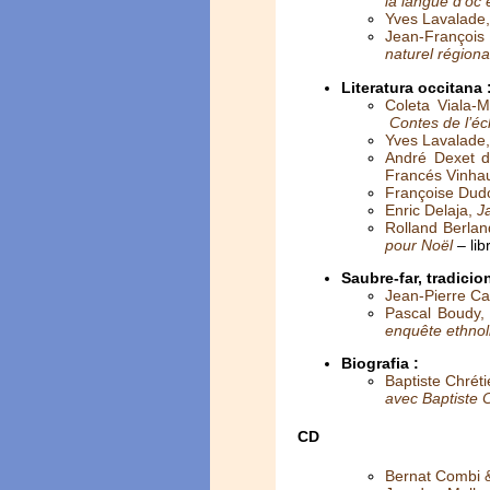
la langue d’oc 
Yves Lavalade,
Jean-François
naturel région
Literatura occitana 
Coleta Viala-M
Contes de l’écha
Yves Lavalade
André Dexet di
Francés Vinha
Françoise Dud
Enric Delaja,
J
Rolland Berland
pour Noël
–
li
Saubre-far, tradicio
Jean-Pierre Cav
Pascal Boudy,
enquête ethnol
Biografia :
Baptiste Chrét
avec Baptiste 
CD
Bernat Combi & 