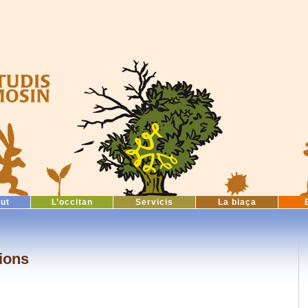
tut
L’occitan
Servicis
La biaça
ions