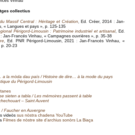
ancés Vinhau
tges collectius
u Massif Central : Héritage et Création
, Ed. Créer, 2014 : Jan-
, « Langues et pays », p. 125-135
gional Périgord-Limousin : Patrimoine industriel et artisanal
, Ed.
1 : Jan-Francés Vinhau, « Campagnes ouvrières », p. 35-38
re
, Ed. PNR Périgord-Limousin, 2021 : Jan-Francés Vinhau, «
 p. 20-23
e… a la mòda dau país / Histoire de dire… à la mode du pays
astique du Périgord-Limousin
itanes
e sieten a tabla / Les mémoires passent à table
chechouart – Saint Auvent
 / Faucher en Auvergne
as videòs
sus nòstra chadena YouTube
ca
Filmes de nòstre site d’archius sonòrs La Biaça