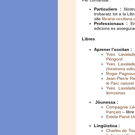
Particuliers :
Nòstra
trobaratz tot a la Li
site
libraria-occitana.
Professionaus :
En 
edicions es assegur
Libres
Aprener l’occitan :
Yves Lavalade
Périgord
Yves Lavalade
(tresesma edic
Roger Pagnou
Jean-Pierre R
le Parc naturel
Yves Lavala
lemosinas
Jòunessa :
Compagnie Léo
français
– libre
Estela Parot-Ur
Lingüistica :
Charles de Tou